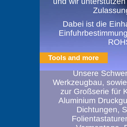
und wir unterstütze
Zulassung
Dabei ist die Einh
Einfuhrbestimmunge
ROHS
Tools and more
Unsere Schwer
Werkzeugbau, sowie d
zur Großserie für K
Aluminium Druckgus
Dichtungen, S
Folientastaturen