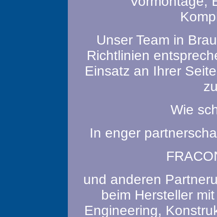
Vormontage, 
Kompl
Unser Team in Brau
Richtlinien entsprech
Einsatz an Ihrer Seit
zu
Wie sch
In enger partnerscha
FRACON
und anderen Partneru
beim Hersteller mi
Engineering, Konstru