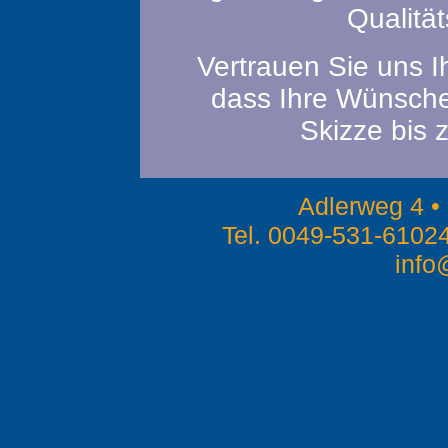
Qualitä
Vertrauen Sie uns Ih
dass Ihre Wünsche
Skizze bis 
Adlerweg 4 •
Tel. 0049-531-6102
info