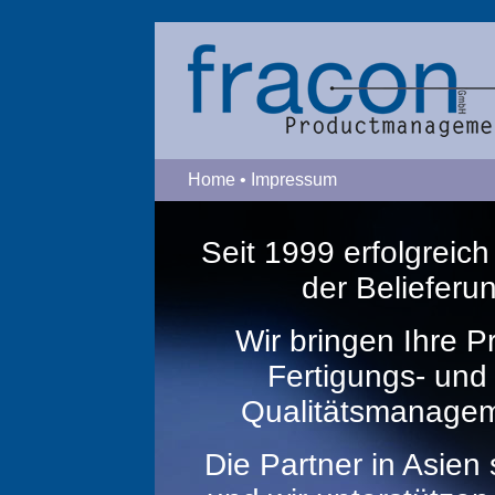
Home
•
Impressum
Seit 1999 erfolgrei
der Beliefer
Wir bringen Ihre P
Fertigungs- un
Qualitätsmanagem
Die Partner in Asien 